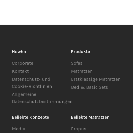
Hawha
Produkte
Corporate
Sofas
Kontakt
Matratzen
Datenschutz- und
Erstklassige Matratzen
Cookie-Richtlinien
Bed & Basic Sets
Allgemeine
Datenschutzbestimmungen
Beliebte Konzepte
Beliebte Matratzen
Media
Propus